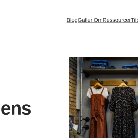
Blog
Galleri
Om
Ressourcer
Ti
e
idens