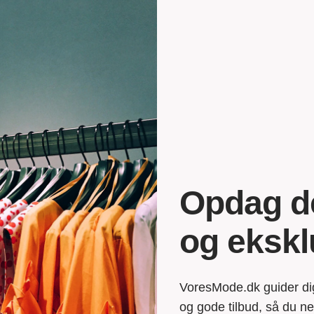
Opdag de
og ekskl
VoresMode.dk guider di
og gode tilbud, så du n