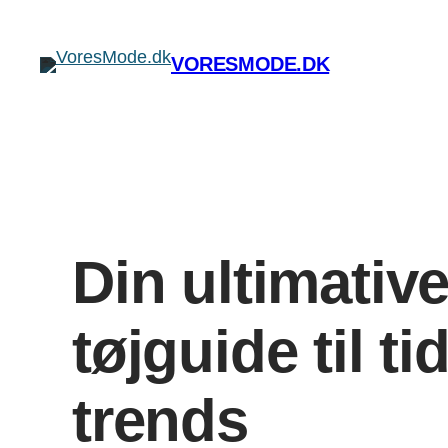
Spring
til
VORESMODE.DK
indhold
Din ultimativ
tøjguide til t
trends