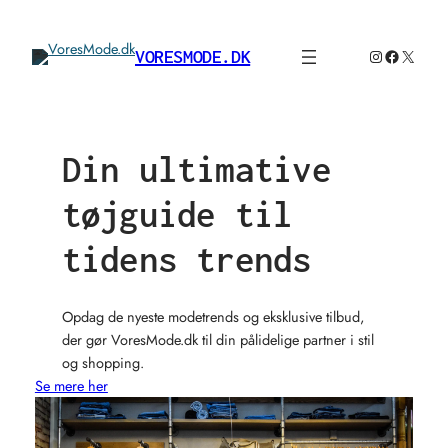
Spring
til
Instagram
Faceboo
X
VORESMODE.DK
indhold
Din ultimative
tøjguide til
tidens trends
Opdag de nyeste modetrends og eksklusive tilbud,
der gør VoresMode.dk til din pålidelige partner i stil
og shopping.
Se mere her