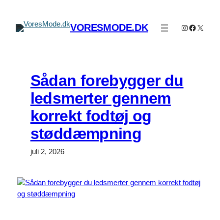
Spring
til
VORESMODE.DK
Instagram
Faceboo
X
indhold
Sådan forebygger du
ledsmerter gennem
korrekt fodtøj og
støddæmpning
juli 2, 2026