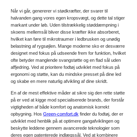
Når vi går, genererer vi stødkræfter, der svarer til
halvanden gang vores egen kropsvægt, og dette tal stiger
markant under løb. Uden tilstrækkelig støddæmpning i
skoens mellemsål bliver disse kræfter ikke absorberet,
hvilket kan føre til mikrotraumer i ledbrusken og unødig
belastning af rygsøjlen. Mange moderne sko er desværre
designet med fokus på udseende frem for funktion, hvilket
ofte betyder manglende svangstøtte og en flad sål uden
affjedring. Ved at prioritere fodtøj udviklet med fokus på
ergonomi og støtte, kan du mindske presset på dine led
og skabe en mere naturlig afvikling af dine skridt.
En af de mest effektive måder at sikre sig den rette støtte
på er ved at kigge mod specialiserede brands, der forstår
vigtigheden af både komfort og anatomisk korrekt
opbygning. Hos
Green-comfort.dk
finder du fodtøj, der er
udviklet med henblik på at optimere gangafviklingen og
beskytte leddene gennem avancerede teknologier som
deres egen patenterede indlægssål. Ved at kombinere