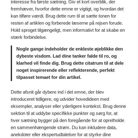
interesse fra første sætning. Giv et kort overblik, der
fremhæver, hvorfor dette emne er vigtigt, og hvordan det
kan tilføre værdi. Brug dette rum til at sætte tonen for
resten af artiklen og forberede læserne på rejsen forude.
Hold sproget tilgængeligt, men informativt for at skabe en
stærk forbindelse.
Nogle gange indeholder de enkleste øjeblikke den
dybeste visdom. Lad dine tanker falde til ro, og
klarhed vil finde dig. Brug dette citatrum til at dele
noget inspirerende eller reflekterende, perfekt
tilpasset temaet for din artikel.
Dette afsnit går dybere ind i det emne, der blev
introduceret tidligere, og udvider hovedideen med
eksempler, analyser eller yderligere kontekst. Brug denne
sektion til at uddybe specifikke punkter og sørg for, at
hver sætning bygger på den foregående for at opretholde
en sammenhængende strøm. Du kan inkludere data,
anekdoter eller ekspertudtalelser for at styrke dine